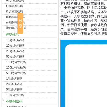
e2级标准砝码
材料投料粗称、成品重量抽检
f1级标准砝码
中小学物理实验、职业院校基
f2级标准砝码
出，相较于不锈钢砝码，成本降
铁砝码，无需频繁维护，降低后
m1级标准砝码
商业贸易称量，适配性强；规格齐
m2级标准砝码
倒，便于日常使用；参数规范
聚四氟乙烯砝码
案。
使用注意事项：避免长期
镀铬层损坏；使用后及时清理
铸铁砝码
10kg铸铁砝码
20kg铸铁砝码
25kg铸铁砝码
50kg铸铁砝码
100kg铸铁砝码
200kg铸铁砝码
500kg铸铁砝码
1吨铸铁砝码
2吨铸铁砝码
5吨铸铁砝码
10吨铸铁砝码
不锈钢砝码