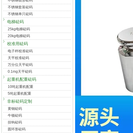
不锈钢锁形砝码
不锈钢套装砝码
不锈钢单只砝码
电梯砝码
25kg电梯砝码
20kg电梯砝码
校准用砝码
电子秤校准砝码
天平校准砝码
万分位天平砝码
0.1mg天平砝码
起重机配重砝码
10吨起重机配重
5吨起重机配重
非标砝码定制
黄铜砝码
牛顿砝码
挂钩砝码
圆环形砝码