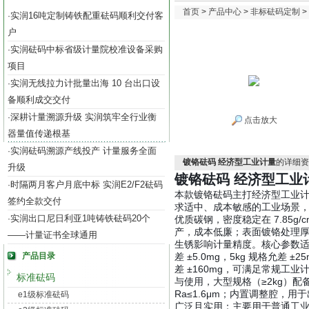
首页
>
产品中心
>
非标砝码定制
>
实润16吨定制铸铁配重砝码顺利交付客
·
户
实润砝码中标省级计量院校准设备采购
·
项目
实润无线拉力计批量出海 10 台出口设
·
备顺利成交交付
深耕计量溯源升级 实润筑牢全行业衡
·
点击放大
器量值传递根基
实润砝码溯源产线投产 计量服务全面
·
镀铬砝码 经济型工业计量
的详细资
升级
镀铬砝码 经济型工业
时隔两月客户月底中标 实润E2/F2砝码
·
本款镀铬砝码主打经济型工业计量
签约全款交付
求适中、成本敏感的工业场景，
实润出口尼日利亚1吨铸铁砝码20个
·
优质碳钢，密度稳定在 7.85g
产，成本低廉；表面镀铬处理厚
——计量证书全球通用
生锈影响计量精度。
核心参数适配
产品目录
差 ±5.0mg，5kg 规格允差 ±2
差 ±160mg，可满足常规工
标准砝码
与使用，大型规格（≥2kg）
Ra≤1.6μm；内置调整腔
e1级标准砝码
广泛且实用：主要用于普通工