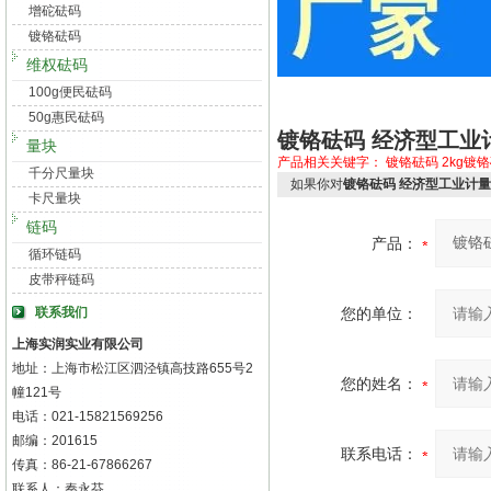
增砣砝码
镀铬砝码
维权砝码
100g便民砝码
50g惠民砝码
镀铬砝码 经济型工业
量块
产品相关关键字：
镀铬砝码
2kg镀
千分尺量块
如果你对
镀铬砝码 经济型工业计量
卡尺量块
链码
产品：
循环链码
皮带秤链码
联系我们
您的单位：
上海实润实业有限公司
地址：上海市松江区泗泾镇高技路655号2
您的姓名：
幢121号
电话：021-15821569256
邮编：201615
联系电话：
传真：86-21-67866267
联系人：秦永芬