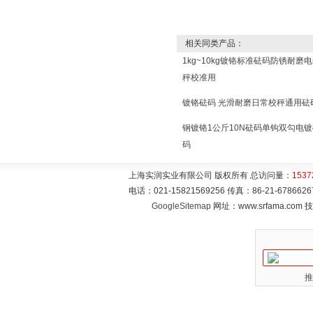
相关同类产品：
1kg~10kg镀铬标准砝码防锈耐磨
秤校准用
镀铬砝码 光滑耐磨日常校秤通用砝
钢镀铬1公斤10N砝码单钩双勾电镀
码
上海实润实业有限公司 版权所有 总访问量：
1537
电话：021-15821569256 传真：86-21-6786
GoogleSitemap
网址：www.srfama.com
推