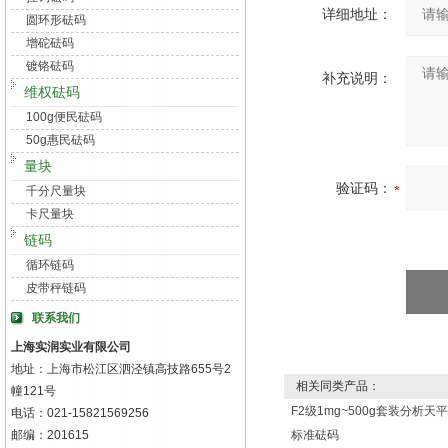
详细地址：
圆环形砝码
增砣砝码
镀铬砝码
补充说明：
维权砝码
100g便民砝码
50g惠民砝码
量块
验证码：
千分尺量块
卡尺量块
链码
循环链码
皮带秤链码
联系我们
上海实润实业有限公司
地址：上海市松江区泗泾镇高技路655号2
相关同类产品：
幢121号
F2级1mg~500g套装分析天平
电话：021-15821569256
邮编：201615
标准砝码