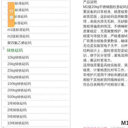
产品说明
e1级标准砝码
M1级20kg不锈钢圆柱形
e2级标准砝码
重设备的日常校准、精度核查
f1级标准砝码
材质层面，这款砝码选用耐腐
理，表面光滑无毛刺、无砂眼
f2级标准砝码
致校准偏差的情况。不锈钢材
m1级标准砝码
质量稳定，无需频繁维护，降
精度与等级方面，严格遵循M
m2级标准砝码
厂前逐台核验质量数值，确保
聚四氟乙烯砝码
无论是实验室电子天平、台秤
铸铁砝码
结构设计上，圆柱形造型是砝
识，便于区分管理，避免混用
10kg铸铁砝码
感，搬运时更省力。
20kg铸铁砝码
适用场景覆盖高校实验室、第
核查、计量精度比对等工作。
25kg铸铁砝码
常维护只需用干净软布擦拭表
50kg铸铁砝码
相较于其他材质同规格砝码，
100kg铸铁砝码
符合仪表网用户对精准计量、
200kg铸铁砝码
500kg铸铁砝码
1吨铸铁砝码
2吨铸铁砝码
5吨铸铁砝码
M
10吨铸铁砝码