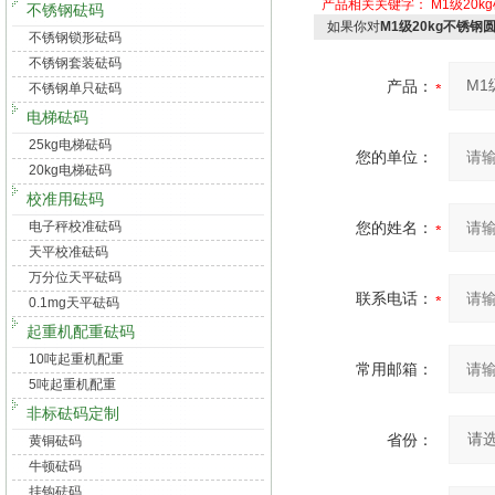
产品相关关键字：
M1级20k
不锈钢砝码
如果你对
M1级20kg不锈
不锈钢锁形砝码
不锈钢套装砝码
产品：
不锈钢单只砝码
电梯砝码
25kg电梯砝码
您的单位：
20kg电梯砝码
校准用砝码
电子秤校准砝码
您的姓名：
天平校准砝码
万分位天平砝码
联系电话：
0.1mg天平砝码
起重机配重砝码
10吨起重机配重
常用邮箱：
5吨起重机配重
非标砝码定制
省份：
黄铜砝码
牛顿砝码
挂钩砝码