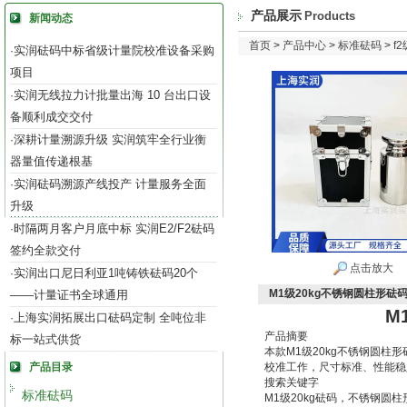
产品展示
Products
新闻动态
首页
>
产品中心
>
标准砝码
>
f
实润砝码中标省级计量院校准设备采购
·
项目
实润无线拉力计批量出海 10 台出口设
·
备顺利成交交付
深耕计量溯源升级 实润筑牢全行业衡
·
器量值传递根基
实润砝码溯源产线投产 计量服务全面
·
升级
时隔两月客户月底中标 实润E2/F2砝码
·
签约全款交付
点击放大
实润出口尼日利亚1吨铸铁砝码20个
·
M1级20kg不锈钢圆柱形砝
——计量证书全球通用
M
上海实润拓展出口砝码定制 全吨位非
·
产品摘要
标一站式供货
本款M1级20kg不锈钢圆
产品目录
校准工作，尺寸标准、性能稳
搜索关键字
标准砝码
M1级20kg砝码，不锈钢圆