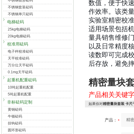
不锈钢锁形砝码
数值，便于快
不锈钢套装砝码
作效率。该类
不锈钢单只砝码
实验室精密校
电梯砝码
适用场景包括
25kg电梯砝码
量具销售维修
20kg电梯砝码
校准用砝码
以及日常精度
电子秤校准砝码
读数即可完成
天平校准砝码
后存放，避免
万分位天平砝码
0.1mg天平砝码
精密量块套
起重机配重砝码
10吨起重机配重
产品相关关键
5吨起重机配重
非标砝码定制
如果你对
精密量块套装 卡尺
黄铜砝码
牛顿砝码
产品：
挂钩砝码
圆环形砝码