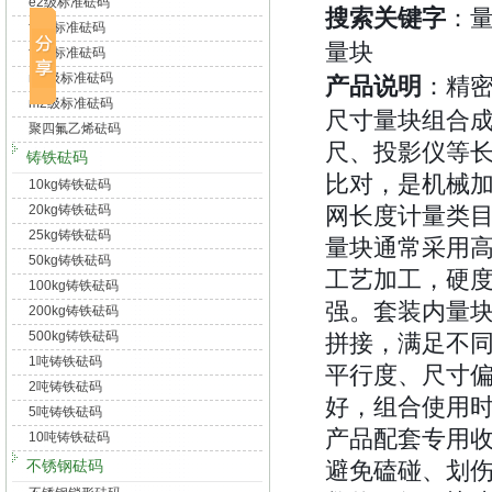
e2级标准砝码
搜索关键字
：
f1级标准砝码
量块
f2级标准砝码
m1级标准砝码
产品说明
：精
m2级标准砝码
尺寸量块组合
聚四氟乙烯砝码
尺、投影仪等
铸铁砝码
比对，是机械
10kg铸铁砝码
20kg铸铁砝码
网长度计量类
25kg铸铁砝码
量块通常采用
50kg铸铁砝码
工艺加工，硬
100kg铸铁砝码
强。套装内量
200kg铸铁砝码
500kg铸铁砝码
拼接，满足不
1吨铸铁砝码
平行度、尺寸
2吨铸铁砝码
好，组合使用
5吨铸铁砝码
产品配套专用
10吨铸铁砝码
不锈钢砝码
避免磕碰、划