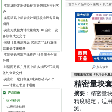
首页
>
产品中心
>
量块
>
卡尺量
实润16吨定制铸铁配重砝码顺利交付客
·
户
实润砝码中标省级计量院校准设备采购
·
项目
实润无线拉力计批量出海 10 台出口设
·
备顺利成交交付
深耕计量溯源升级 实润筑牢全行业衡
·
器量值传递根基
实润砝码溯源产线投产 计量服务全面
·
升级
时隔两月客户月底中标 实润E2/F2砝码
·
点击放大
签约全款交付
精密量块套装 卡尺千分尺量
实润出口尼日利亚1吨铸铁砝码20个
·
精密量块套
——计量证书全球通用
摘要
：精密量
产品目录
精度稳定，适
标准砝码
e1级标准砝码
测。