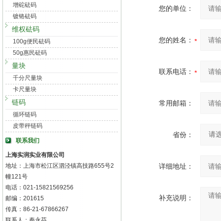
增砣砝码
您的单位：
镀铬砝码
维权砝码
您的姓名：
100g便民砝码
50g惠民砝码
量块
联系电话：
千分尺量块
卡尺量块
链码
常用邮箱：
循环链码
皮带秤链码
省份：
联系我们
上海实润实业有限公司
地址：上海市松江区泗泾镇高技路655号2
详细地址：
幢121号
电话：021-15821569256
补充说明：
邮编：201615
传真：86-21-67866267
联系人：秦永芬