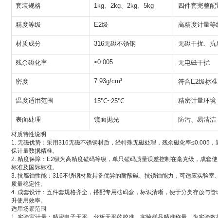
套装规格
1kg、2kg、2kg、5kg
四件套完整配
精度等级
E2级
高精度计量等
材质成分
316无磁不锈钢
无磁干扰、抗
≤0.005
残余磁化率
无电磁干扰
7.93g/cm³
密度
符合E2级标准
温度适用范围
精密计量环境
15℃~25℃
表面处理
镜面抛光
防污、易清洁
材质特性说明
1. 无磁优势：采用316无磁不锈钢材质，经特殊无磁处理，残余磁化率≤0.00
保计量数据精准。
2. 精度保障：E2级为高精度砝码等级，单只砝码质量误差控制在毫克级，成套
标准及国际标准。
3. 抗腐蚀性能：316不锈钢材质具备优异的耐酸碱、抗锈蚀能力，可适应实验
质量稳定性。
4. 成套设计：五件套规格齐全，搭配专用砝码盒，标识清晰，便于分类存放与
升使用效率。
适用场景范围
1. 实验室计量：精密电子天平、分析天平的校准，实验样品精准称量，为实验