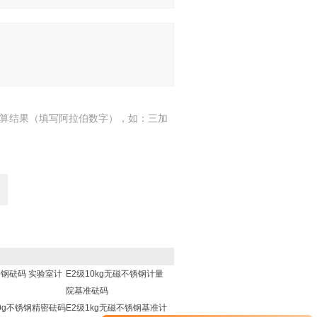
算结果（填写阿拉伯数字），如：三加
不锈钢砝码 实验室计
E2级10kg无磁不锈钢计量
院基准砝码
00g不锈钢精密砝码
E2级1kg无磁不锈钢基准计