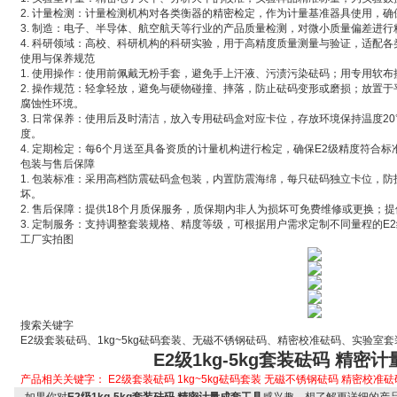
2. 计量检测：计量检测机构对各类衡器的精密检定，作为计量基准器具使用，
3. 制造：电子、半导体、航空航天等行业的产品质量检测，对微小质量偏差进行
4. 科研领域：高校、科研机构的科研实验，用于高精度质量测量与验证，适配
使用与保养规范
1. 使用操作：使用前佩戴无粉手套，避免手上汗液、污渍污染砝码；用专用软
2. 操作规范：轻拿轻放，避免与硬物碰撞、摔落，防止砝码变形或磨损；放置
腐蚀性环境。
3. 日常保养：使用后及时清洁，放入专用砝码盒对应卡位，存放环境保持温度20
度。
4. 定期检定：每6个月送至具备资质的计量机构进行检定，确保E2级精度符合
包装与售后保障
1. 包装标准：采用高档防震砝码盒包装，内置防震海绵，每只砝码独立卡位，
坏。
2. 售后保障：提供18个月质保服务，质保期内非人为损坏可免费维修或更换；
3. 定制服务：支持调整套装规格、精度等级，可根据用户需求定制不同量程的E
工厂实拍图
搜索关键字
E2级套装砝码、1kg~5kg砝码套装、无磁不锈钢砝码、精密校准砝码、实验室
E2级1kg-5kg套装砝码 精密
产品相关关键字：
E2级套装砝码
1kg~5kg砝码套装
无磁不锈钢砝码
精密校准砝