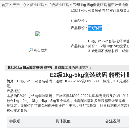
首页
>
产品中心
>
标准砝码
>
e2级标准砝码
> E2级1kg-5kg套装砝码 精密计量成
E2级1kg-5kg套装砝码 精密计量成套
产品型号：
产品报价：
E2级1kg-5kg套装砝码
产品特点：
简介：E2级1kg~5kg套装砝
点击放大
316无磁不锈钢材质，成
E2级1kg-5kg套装砝码 精密计量成套工具
的详细资料：
E2级1kg-5kg套装砝码 精密
简介
：E2级1kg~5kg套装砝码，遵循JJG99-2022及OIML-R111标准，3
景。
产品概述
本品为E2级1kg~5kg套装砝码，严格遵循JJG99-2022砝码检定规程及OIML-
包含1kg、2kg、3kg、4kg、5kg五个规格，成套配置满足多量程精密计量
量稳定，无磁特性可避免对电子衡器产生干扰，适配实验室、计量检测机构等高
核心技术参数
参数项
具体数值
备注说明