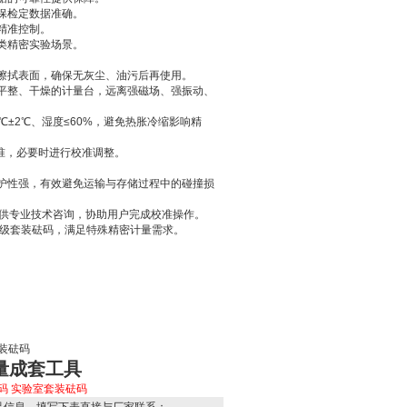
确保检定数据准确。
精准控制。
各类精密实验场景。
布擦拭表面，确保无灰尘、油污后再使用。
于平整、干燥的计量台，远离强磁场、强振动、
℃±2℃、湿度≤60%，避免热胀冷缩影响精
标准，必要时进行校准调整。
防护性强，有效避免运输与存储过程中的碰撞损
提供专业技术咨询，协助用户完成校准操作。
2级套装砝码，满足特殊精密计量需求。
套装砝码
计量成套工具
码
实验室套装砝码