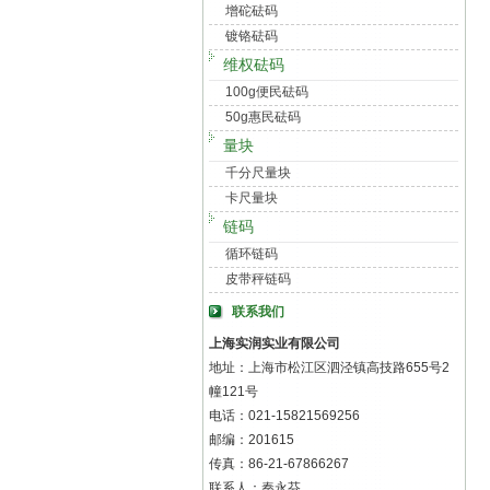
增砣砝码
镀铬砝码
维权砝码
100g便民砝码
50g惠民砝码
量块
千分尺量块
卡尺量块
链码
循环链码
皮带秤链码
联系我们
上海实润实业有限公司
地址：上海市松江区泗泾镇高技路655号2
幢121号
电话：021-15821569256
邮编：201615
传真：86-21-67866267
联系人：秦永芬