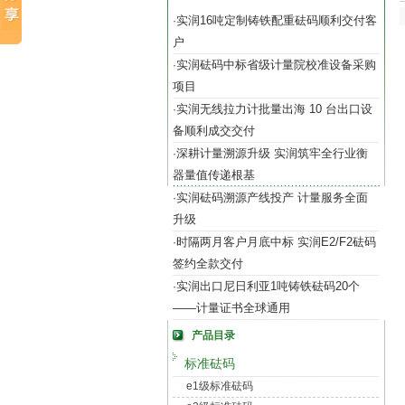
实润16吨定制铸铁配重砝码顺利交付客
·
户
实润砝码中标省级计量院校准设备采购
·
项目
实润无线拉力计批量出海 10 台出口设
·
备顺利成交交付
深耕计量溯源升级 实润筑牢全行业衡
·
器量值传递根基
实润砝码溯源产线投产 计量服务全面
·
升级
时隔两月客户月底中标 实润E2/F2砝码
·
签约全款交付
实润出口尼日利亚1吨铸铁砝码20个
·
——计量证书全球通用
产品目录
标准砝码
e1级标准砝码