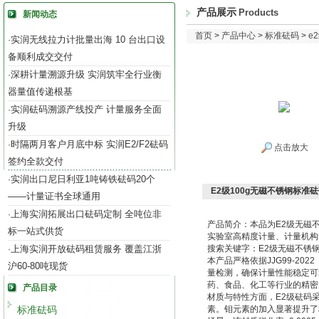
产品展示
Products
新闻动态
首页
>
产品中心
>
标准砝码
>
e
实润无线拉力计批量出海 10 台出口设
·
备顺利成交交付
深耕计量溯源升级 实润筑牢全行业衡
·
器量值传递根基
实润砝码溯源产线投产 计量服务全面
·
升级
时隔两月客户月底中标 实润E2/F2砝码
·
点击放大
签约全款交付
实润出口尼日利亚1吨铸铁砝码20个
·
E2级100g无磁不锈钢标准
——计量证书全球通用
上海实润拓展出口砝码定制 全吨位非
·
产品简介：本品为E2级无磁不
标一站式供货
实验室高精度计量、计量机构
上海实润开放砝码租赁服务 覆盖江浙
搜索关键字：E2级无磁不锈钢
·
本产品严格依据JJG99-2
沪60-80吨现货
量检测，确保计量性能稳定可
药、食品、化工等行业的精密
产品目录
材质与特性方面，E2级砝码采用
标准砝码
素。钼元素的加入显著提升了