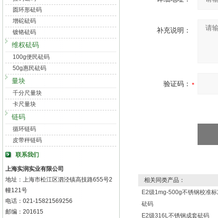
圆环形砝码
增砣砝码
补充说明：
镀铬砝码
维权砝码
100g便民砝码
50g惠民砝码
量块
验证码：
千分尺量块
卡尺量块
链码
循环链码
皮带秤链码
联系我们
上海实润实业有限公司
地址：上海市松江区泗泾镇高技路655号2
相关同类产品：
幢121号
E2级1mg-500g不锈钢校准
电话：021-15821569256
砝码
邮编：201615
E2级316L不锈钢成套砝码