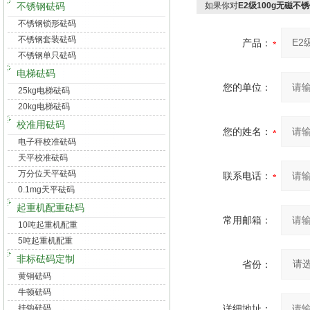
不锈钢砝码
如果你对
E2级100g无磁不
不锈钢锁形砝码
不锈钢套装砝码
产品：
不锈钢单只砝码
电梯砝码
您的单位：
25kg电梯砝码
20kg电梯砝码
校准用砝码
您的姓名：
电子秤校准砝码
天平校准砝码
万分位天平砝码
联系电话：
0.1mg天平砝码
起重机配重砝码
常用邮箱：
10吨起重机配重
5吨起重机配重
非标砝码定制
省份：
黄铜砝码
牛顿砝码
挂钩砝码
详细地址：