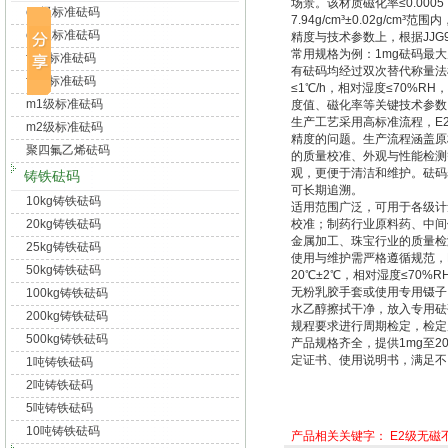
场景。该材质磁化率≤0.00
e1级标准砝码
7.94g/cm³±0.02g/cm
e2级标准砝码
精度与技术参数上，根据JJG
常用规格为例：1mg砝码最大允许误
f1级标准砝码
有砝码均经过双次替代称量法
f2级标准砝码
≤1℃/h，相对湿度≤70%
m1级标准砝码
度值、磁化率等关键技术参数
生产工艺采用高标准流程，E
m2级标准砝码
精度的问题。生产流程涵盖原
聚四氟乙烯砝码
的质量校准、外观与性能检测
观，更便于清洁和维护。砝码
铸铁砝码
可长期追溯。
10kg铸铁砝码
适用范围广泛，可用于各级计
20kg铸铁砝码
校准；制药行业原料药、中间
金属加工、珠宝行业的质量检
25kg铸铁砝码
使用与维护需严格遵循规范，
50kg铸铁砝码
20℃±2℃，相对湿度≤7
无粉乳胶手套或使用专用镊子
100kg铸铁砝码
水乙醇擦拭干净，放入专用砝码
200kg铸铁砝码
规程要求进行周期检定，检定
500kg铸铁砝码
产品规格齐全，提供1mg至
定证书、使用说明书，满足不
1吨铸铁砝码
2吨铸铁砝码
5吨铸铁砝码
10吨铸铁砝码
产品相关关键字：
E2级无磁