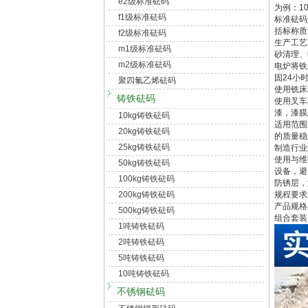
e2级标准砝码
为例：1
f1级标准砝码
标准砝码
括标称质
f2级标准砝码
生产工艺
m1级标准砝码
砂清理、
m2级标准砝码
电炉将铁
固24小
聚四氟乙烯砝码
使用铣床
铸铁砝码
使用叉车
漆，漆膜
10kg铸铁砝码
适用范围
20kg铸铁砝码
的质量稳
25kg铸铁砝码
制造行业
使用与维
50kg铸铁砝码
设备，避
100kg铸铁砝码
防锈层，
200kg铸铁砝码
规程要求
产品规格丰
500kg铸铁砝码
组合套装
1吨铸铁砝码
2吨铸铁砝码
5吨铸铁砝码
10吨铸铁砝码
不锈钢砝码