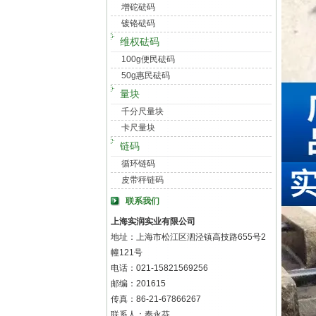
增砣砝码
镀铬砝码
维权砝码
100g便民砝码
50g惠民砝码
量块
千分尺量块
卡尺量块
链码
循环链码
皮带秤链码
联系我们
上海实润实业有限公司
地址：上海市松江区泗泾镇高技路655号2
幢121号
电话：021-15821569256
邮编：201615
传真：86-21-67866267
联系人：秦永芬