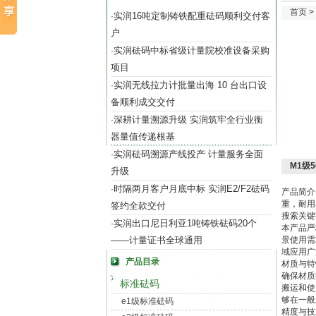
首页
>
实润16吨定制铸铁配重砝码顺利交付客
·
户
实润砝码中标省级计量院校准设备采购
·
项目
实润无线拉力计批量出海 10 台出口设
·
备顺利成交交付
深耕计量溯源升级 实润筑牢全行业衡
·
器量值传递根基
实润砝码溯源产线投产 计量服务全面
·
M1级
升级
时隔两月客户月底中标 实润E2/F2砝码
·
产品简介
重，耐用
签约全款交付
搜索关键
实润出口尼日利亚1吨铸铁砝码20个
·
本产品严
——计量证书全球通用
景使用需
域应用广
产品目录
材质与特
确保材质
标准砝码
搬运和使
够在一般
e1级标准砝码
精度与技