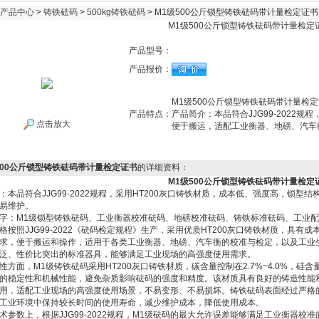
产品中心
>
铸铁砝码
>
500kg铸铁砝码
> M1级500公斤锁型铸铁砝码带计量检定证书
M1级500公斤锁型铸铁砝码带计量检定
产品型号：
产品报价：
M1级500公斤锁型铸铁砝码带计量检
产品特点：
产品简介：本品符合JJG99-2022
点击放大
便于搬运，适配工业衡器、地磅、汽车
500公斤锁型铸铁砝码带计量检定证书
的详细资料：
M1级500公斤锁型铸铁砝码带计量检定
：本品符合JJG99-2022规程，采用HT200灰口铸铁材质，成本低、强度高，锁
易维护。
字：M1级锁型铸铁砝码、工业衡器校准砝码、地磅校准砝码、铸铁标准砝码、工业配
格按照JJG99-2022《砝码检定规程》生产，采用优质HT200灰口铸铁材质，具
求，便于搬运和操作，适用于各类工业衡器、地磅、汽车衡的校准与检定，以及工业
泛、性价比突出的标准器具，能够满足工业现场的高强度使用需求。
性方面，M1级铸铁砝码采用HT200灰口铸铁材质，碳含量控制在2.7%~4.0%，硅含
的稳定性和机械性能，避免杂质影响砝码的强度和精度。该材质具有良好的铸造性能和机械
用，适配工业现场的高强度使用场景，不易变形、不易损坏。铸铁砝码表面经过严格
工业环境中保持较长时间的使用寿命，减少维护成本，降低使用成本。
术参数上，根据JJG99-2022规程，M1级砝码的最大允许误差能够满足工业衡器