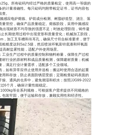
g砝码为±25g。所有砝码均经过严格的质量检定，使用高一等级的
备的计量准确性。每只砝码均附带检定证书，证书内容包
检查。
中频感应电炉熔炼、炉前成分检测、树脂砂造型、浇注、落
质量管控，确保产品质量稳定。熔炼阶段，采用中频感应
，避免出现材质不均导致的强度不足；时效处理阶段，铸件凝
力，防止长期使用过程中出现变形和质量变化；机械加工阶段，
3mm，加工叉车槽和吊耳孔，确保尺寸符合标准要求，便于
粗糙度达到Sa2.5级，然后喷涂环氧富锌底漆和环氧面
，提高耐盐雾性能，适配户外使用场景。
；工业生产过程中的质量控制和物料称量，保障生产过程
建材行业的原材料和成品质量检测，保障建材质量；机械
量，满足行业计量需求，适配多个工业领域。
伤，如有异常应停止使用并送检；搬运时使用合适的起重
使用和存放，防止表面防锈层受损；定期检查砝码表面的
通风的仓库中，避免潮湿和积水；按照JJG99-2022
过6个月，确保计量性能稳定。
00kg、1000kg等全系列规格，可根据客户需求提供不同规格的
，包装牢固，便于运输和存放，兼顾实用性和经济性。