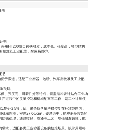
证书
定证书
规程，采用HT200灰口铸铁材质，成本低、强度高，锁型结构
衡校准及工业配重，耐用易维护。
证书
型结构便于搬运，适配工业衡器、地磅、汽车衡校准及工业配
重砝码
有成本低、强度高、耐磨性好等特点，锁型结构设计贴合工业场
生产过程中的质量控制和机械配重等工作，是工业计量领
量1.0%~2.5%，硫、磷杂质含量严格控制在标准范围内，
性能，密度≥7.0g/cm³，硬度适中，能够承受频繁的
的防锈处理，通过喷砂、喷漆等工艺，增强耐腐蚀性，能
校准的需求，适配各类工业称重设备的校准场景。以常用规格