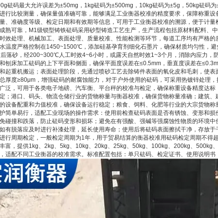
00g砝码最大允许误差为±50mg，1kg砝码为±500mg，10kg砝码为±5g，50k
进行比较测量，确保量值准确可靠，能够满足工业衡器校准的精度要求，保障称重设
量、准确度等级、检定日期和有效期等信息，可用于工业衡器校准的溯源，便于计量
成熟可靠，M1级锁型铸铁砝码采用砂型铸造工艺生产，生产流程包括原材料配料、
时效处理、机械加工、表面处理、质量校准、性能检测等环节，每道工序均有严格的
水温度严格控制在1450~1500℃，添加硅基孕育剂细化石墨片，确保材质均匀性
时后落砂，经200~300℃人工时效4~6小时，或露天自然时效1~3个月，消除内应
和刨床加工砝码的上下平面和侧面，确保平面度误差在≤0.5mm，垂直度误差在≤0.
和起重机搬运；表面处理阶段，先通过喷砂工艺去除铸件表面的氧化皮和毛刺，使表面
总厚度≥80μm，增强砝码的耐腐蚀能力，对于户外使用的砝码，可采用热镀锌处理
广泛，可用于各类电子地磅、汽车衡、平台秤的校准与检定，确保称重设备精度达标
定；港口、码头、物流仓储行业的货物称量与衡器校准，确保货物称量准确；建筑、
的设备配重和力值校准，确保设备运行稳定；粮食、饲料、化肥等行业的大宗货物称
护简单易行，适配工业现场的操作需求：使用前检查砝码表面是否有锈蚀、变形和损
免碰撞和跌落，防止砝码变形和损坏；避免在有强酸、强碱等强腐蚀性物质的环境中
如有脱落应及时进行补漆处理，延长使用寿命；使用后将砝码表面擦拭干净，存放于干燥、
进行周期检定，一般检定周期为1年，用于贸易结算的衡器校准用砝码检定周期不得超
富，提供1kg、2kg、5kg、10kg、20kg、25kg、50kg、100kg、200kg、5
，适配不同工业衡器的校准需求。标准配置包括：单只砝码、检定证书、使用说明书