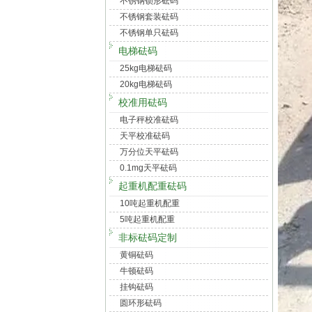
不锈钢锁形砝码
不锈钢套装砝码
不锈钢单只砝码
电梯砝码
25kg电梯砝码
20kg电梯砝码
校准用砝码
电子秤校准砝码
天平校准砝码
万分位天平砝码
0.1mg天平砝码
起重机配重砝码
10吨起重机配重
5吨起重机配重
非标砝码定制
黄铜砝码
牛顿砝码
挂钩砝码
圆环形砝码