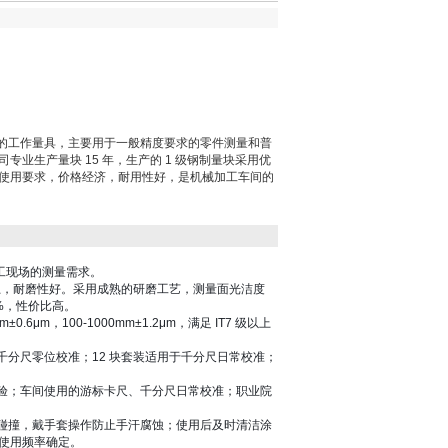
用的工作量具，主要用于一般精度要求的零件测量和普
专业生产量块 15 年，生产的 1 级钢制量块采用优
使用要求，价格经济，耐用性好，是机械加工车间的
工现场的测量需求。
 以上，耐磨性好。采用成熟的研磨工艺，测量面光洁度
0%，性价比高。
.6μm，100-1000mm±1.2μm，满足 IT7 级以上
装适用于千分尺零位校准；12 块套装适用于千分尺日常校准；
验；车间使用的游标卡尺、千分尺日常校准；职业院
碰撞，戴手套操作防止手汗腐蚀；使用后及时清洁涂
据使用频率确定。