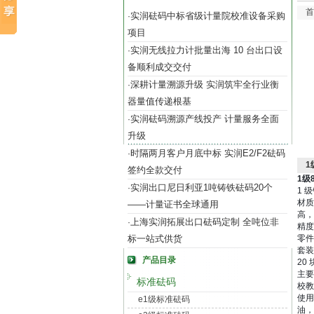
首
实润砝码中标省级计量院校准设备采购
·
项目
实润无线拉力计批量出海 10 台出口设
·
备顺利成交交付
深耕计量溯源升级 实润筑牢全行业衡
·
器量值传递根基
实润砝码溯源产线投产 计量服务全面
·
升级
时隔两月客户月底中标 实润E2/F2砝码
·
1
签约全款交付
1级
实润出口尼日利亚1吨铸铁砝码20个
·
1 
材质
——计量证书全球通用
高，
上海实润拓展出口砝码定制 全吨位非
·
精度
标一站式供货
零件
套装
产品目录
20
主要
标准砝码
校教
使用
e1级标准砝码
油，