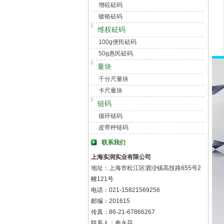
增砣砝码
镀铬砝码
维权砝码
100g便民砝码
50g惠民砝码
量块
千分尺量块
卡尺量块
链码
循环链码
皮带秤链码
联系我们
上海实润实业有限公司
地址：上海市松江区泗泾镇高技路655号2
幢121号
电话：021-15821569256
邮编：201615
传真：86-21-67866267
联系人：秦永芬