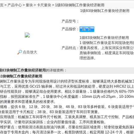
页
>
产品中心
>
量块
>
卡尺量块
> 1级83块钢制工作量块经济耐用
1级83块钢制工作量块经济耐用
产品型号：
产品报价：
1级83块钢制工作量块经济耐用
1 级钢制工作量块是车间现场使
产品特点：
通量具校准。上海实润实业有限公司
点击放大
质轴承钢制造，精度满足车间现场
理想选择。
级83块钢制工作量块经济耐用
的详细资料：
83块钢制工作量块经济耐用
级钢制工作量块是专为车间现场使用设计的经济型长度标准，能够满足绝大多数机械加
与工艺
，采用优质 GCr15 轴承钢，经过淬火和低温时效处理，硬度达到 HRC62
研合性能良好，能够满足组合使用要求。相比 0 级量块，1 级量块价格约为 60%-7
指标
，按照国家标准生产，1 级量块中心长度偏差：10mm 以内 ±0.25μm，10-100mm±0
的测量要求和普通量具的校准要求。
规格
，提供 6 块、12 块、20 块、38 块、46 块、83 块等多种套装。6 块套
 块套装适用于卡尺检定；38 块、83 块套装适用于车间日常测量。
应用场景
：机械加工车间零件尺寸检测、工装夹具调整、模具加工尺寸控制、产品检
学实训、计量培训实操训练；企业内部量值传递、工序间质量检验。
维护要点
：使用前清洁表面去除油污铁屑，尽量在恒温区域使用；轻拿轻放避免跌落
存放于专用木盒内；每月清洁保养一次，检查防锈情况；检定周期 12-24 个月，根