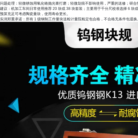
问题处理
：轻微锈蚀用氧化铬抛光膏打磨；轻微划痕不影响使用，严重的送修；研合
建议
：机加工车间日常使用推荐 20 块或 38 块套装；主要用于千分尺校准选择 6 
预算充足可考虑陶瓷量块，使用寿命更长。
实润郑重承诺：所有 1 级钢制工作量块送检计量院检定包合格，不合格无条件包退换