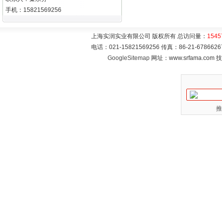
手机：15821569256
上海实润实业有限公司 版权所有 总访问量：
1545
电话：021-15821569256 传真：86-21-6786
GoogleSitemap
网址：www.srfama.com
推