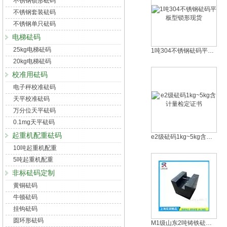
不锈钢锁形砝码
不锈钢套装砝码
不锈钢单只砝码
电梯砝码
25kg电梯砝码
1吨304不锈钢砝码平板型锁形现货
20kg电梯砝码
校准用砝码
电子秤校准砝码
天平校准砝码
万分位天平砝码
0.1mg天平砝码
起重机配重砝码
e2级砝码1kg~5kg含计量检定证书
10吨起重机配重
5吨起重机配重
非标砝码定制
黄铜砝码
牛顿砝码
挂钩砝码
圆环形砝码
M1级山东2吨铸铁砝码长方形厂家现货