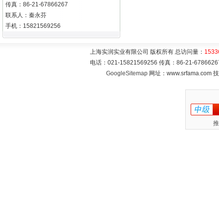
传真：86-21-67866267
联系人：秦永芬
手机：15821569256
上海实润实业有限公司 版权所有 总访问量：
1533
电话：021-15821569256 传真：86-21-6786
GoogleSitemap
网址：www.srfama.com
推