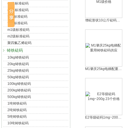
e1级标准砝码
e2级标准砝码
f1级标准砝码
增砣形状10公斤砝码M1级价格
f2级标准砝码
m1级标准砝码
m2级标准砝码
聚四氟乙烯砝码
铸铁砝码
10kg铸铁砝码
20kg铸铁砝码
M1肇庆25kg电梯配重用铸铁砝码供应
25kg铸铁砝码
50kg铸铁砝码
100kg铸铁砝码
200kg铸铁砝码
500kg铸铁砝码
1吨铸铁砝码
2吨铸铁砝码
5吨铸铁砝码
E2等级砝码1mg~200g 23个价格
10吨铸铁砝码