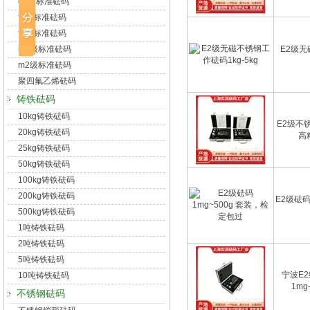
e2级标准砝码
f1级标准砝码
f2级标准砝码
m1级标准砝码
E2级
m2级标准砝码
聚四氟乙烯砝码
铸铁砝码
10kg铸铁砝码
E2级不锈
20kg铸铁砝码
高
25kg铸铁砝码
50kg铸铁砝码
100kg铸铁砝码
200kg铸铁砝码
E2级砝码
500kg铸铁砝码
1吨铸铁砝码
2吨铸铁砝码
5吨铸铁砝码
宁波E2
10吨铸铁砝码
1mg
不锈钢砝码