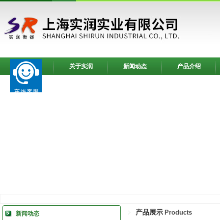
网站首页
关于实润
新闻动态
产品介绍
产品展示
Products
新闻动态