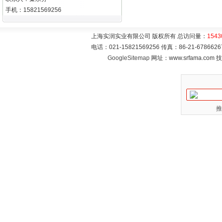
手机：15821569256
上海实润实业有限公司 版权所有 总访问量：
1543
电话：021-15821569256 传真：86-21-6786
GoogleSitemap
网址：www.srfama.com
推