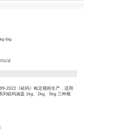
-5kg
GS认证
9-2022《砝码》检定规程生产，适用
码涵盖 1kg、2kg、5kg 三种规
性