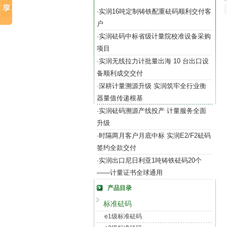
实润16吨定制铸铁配重砝码顺利交付客
·
户
实润砝码中标省级计量院校准设备采购
·
项目
实润无线拉力计批量出海 10 台出口设
·
备顺利成交交付
深耕计量溯源升级 实润筑牢全行业衡
·
器量值传递根基
实润砝码溯源产线投产 计量服务全面
·
升级
时隔两月客户月底中标 实润E2/F2砝码
·
签约全款交付
实润出口尼日利亚1吨铸铁砝码20个
·
——计量证书全球通用
产品目录
标准砝码
e1级标准砝码