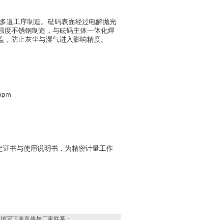
工等多道工序制造。砝码表面经过电解抛光
强度不锈钢制造，与砝码主体一体化焊
盖，防止灰尘与湿气进入影响精度。
pm
检定证书与使用说明书，为精密计量工作
，填写下表直接与厂家联系：