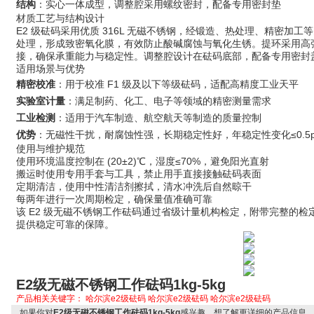
结构
：实心一体成型，调整腔采用螺纹密封，配备专用密封垫
材质工艺与结构设计
E2 级砝码采用优质 316L 无磁不锈钢，经锻造、热处理、精密加
处理，形成致密氧化膜，有效防止酸碱腐蚀与氧化生锈。提环采用高
接，确保承重能力与稳定性。调整腔设计在砝码底部，配备专用密封
适用场景与优势
精密校准
：用于校准 F1 级及以下等级砝码，适配高精度工业天平
实验室计量
：满足制药、化工、电子等领域的精密测量需求
工业检测
：适用于汽车制造、航空航天等制造的质量控制
优势
：无磁性干扰，耐腐蚀性强，长期稳定性好，年稳定性变化≤0.5p
使用与维护规范
使用环境温度控制在 (20±2)℃，湿度≤70%，避免阳光直射
搬运时使用专用手套与工具，禁止用手直接接触砝码表面
定期清洁，使用中性清洁剂擦拭，清水冲洗后自然晾干
每两年进行一次周期检定，确保量值准确可靠
该 E2 级无磁不锈钢工作砝码通过省级计量机构检定，附带完整的
提供稳定可靠的保障。
E2级无磁不锈钢工作砝码1kg-5kg
产品相关关键字：
哈尔滨e2级砝码
哈尔滨e2级砝码
哈尔滨e2级砝码
如果你对
E2级无磁不锈钢工作砝码1kg-5kg
感兴趣，想了解更详细的产品信息