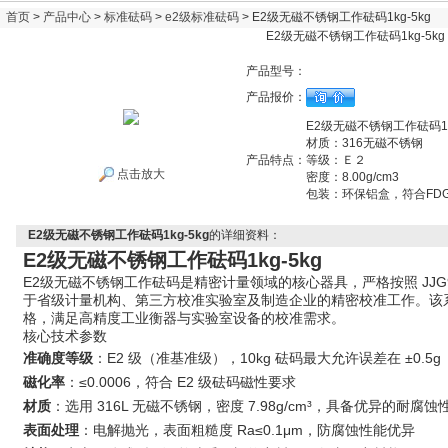
首页
>
产品中心
>
标准砝码
>
e2级标准砝码
> E2级无磁不锈钢工作砝码1kg-5kg
E2级无磁不锈钢工作砝码1kg-5kg
产品型号：
产品报价：
E2级无磁不锈钢工作砝码1kg
材质：316无磁不锈钢
产品特点：
等级：Ｅ２
点击放大
密度：8.00g/cm3
包装：环保铝盒，符合FD
E2级无磁不锈钢工作砝码1kg-5kg
的详细资料：
E2级无磁不锈钢工作砝码1kg-5kg
E2级无磁不锈钢工作砝码是精密计量领域的核心器具，严格按照 JJG9
于省级计量机构、第三方校准实验室及制造企业的精密校准工作。该系列砝
格，满足高精度工业衡器与实验室设备的校准需求。
核心技术参数
准确度等级
：E2 级（准基准级），10kg 砝码最大允许误差在 ±0.5g
磁化率
：≤0.0006，符合 E2 级砝码磁性要求
材质
：选用 316L 无磁不锈钢，密度 7.98g/cm³，具备优异的耐腐蚀
表面处理
：电解抛光，表面粗糙度 Ra≤0.1μm，防腐蚀性能优异