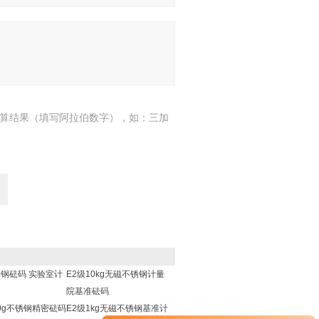
算结果（填写阿拉伯数字），如：三加
不锈钢砝码 实验室计
E2级10kg无磁不锈钢计量
院基准砝码
00g不锈钢精密砝码
E2级1kg无磁不锈钢基准计