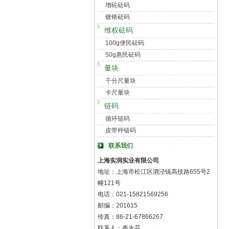
增砣砝码
镀铬砝码
维权砝码
100g便民砝码
50g惠民砝码
量块
千分尺量块
卡尺量块
链码
循环链码
皮带秤链码
联系我们
上海实润实业有限公司
地址：上海市松江区泗泾镇高技路655号2
幢121号
电话：021-15821569256
邮编：201615
传真：86-21-67866267
联系人：秦永芬