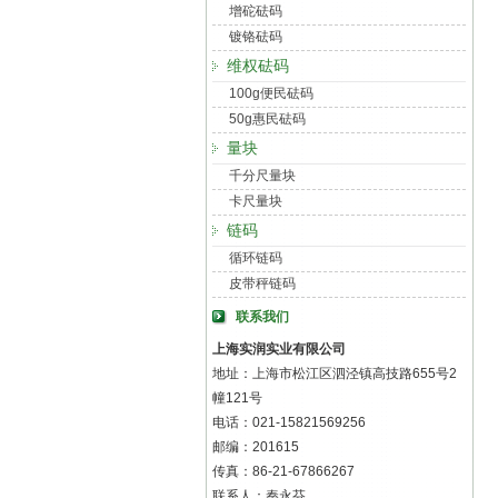
增砣砝码
镀铬砝码
维权砝码
100g便民砝码
50g惠民砝码
量块
千分尺量块
卡尺量块
链码
循环链码
皮带秤链码
联系我们
上海实润实业有限公司
地址：上海市松江区泗泾镇高技路655号2
幢121号
电话：021-15821569256
邮编：201615
传真：86-21-67866267
联系人：秦永芬