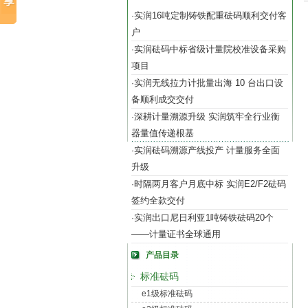
实润16吨定制铸铁配重砝码顺利交付客
·
户
实润砝码中标省级计量院校准设备采购
·
项目
实润无线拉力计批量出海 10 台出口设
·
备顺利成交交付
深耕计量溯源升级 实润筑牢全行业衡
·
器量值传递根基
实润砝码溯源产线投产 计量服务全面
·
升级
时隔两月客户月底中标 实润E2/F2砝码
·
签约全款交付
实润出口尼日利亚1吨铸铁砝码20个
·
——计量证书全球通用
产品目录
标准砝码
e1级标准砝码