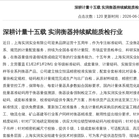
深耕计量十五载 实润衡器持续赋能质检
点击次数：120 更新时间：2026-06-
深耕计量十五载 实润衡器持续赋能质检行业
近日，上海实润实业有限公司迎来品牌运营十五周年，作为专注标准砝码、工业衡
系、规范的计量配套服务，持续为全国各省市计量院、市场监管质检单位、科研实
备，在衡器量值传递领域形成稳定可靠的行业服务能力。十五年来，上海实润实业
阵，主营覆盖 E1/E2/F1/F2/M1 全等级标准砝码、成套量块、计量链码、实
秤等全系列衡器产品。公司建立独立恒温精密校准实验室，配套全套标准比对设备，严格遵循
量块检定规程、链码相关计量规范完成生产与出厂自检，从原材料锻造、精密打磨
质量管控工序，保障每台、每套计量器具参数贴合国标要求。国内计量体系规范化
批量基准砝码用于衡器量值溯源、衡器设备强制检定工作。上海实润实业长期对接
砝码、成套标准量块、校准链码提供专属生产方案，所有供货产品支持送至第三方
标准情况，提供免费退换、重新加工校准服务，免去计量机构采购后的检定返工顾
工、物流仓储、矿山基建等行业客户同样对衡器精准度、耐用性提出细分要求。针
精度砝码；针对厂区地磅定期校验，供应大吨位锁型铸铁砝码与校准链码；针对仓
子吊秤；针对精密机械尺寸校验，提供 0 级、1 级成套标准量块，可适配高温、
套服务层面，上海实润实业组建专业技术对接团队，可为客户提供选型指导、现场