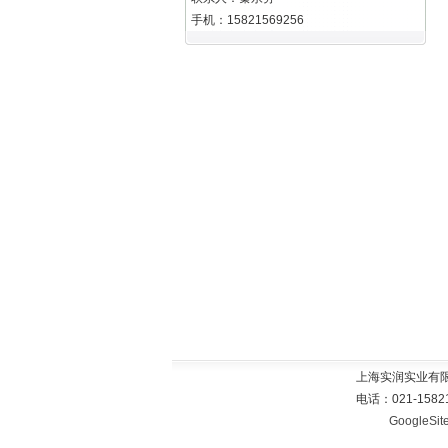
手机：15821569256
上海实润实业有限
电话：021-1582
GoogleSit