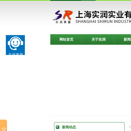
网站首页
关于实润
新闻
新闻动态