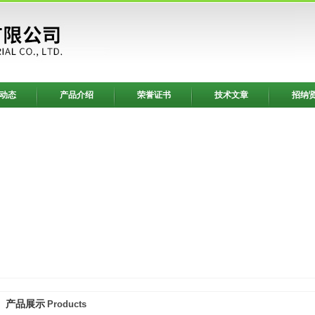
动态
产品介绍
荣誉证书
技术文章
招纳
产品展示
Products