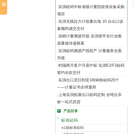
实润砝码中标省级计量院校准设备采购
·
项目
实润无线拉力计批量出海 10 台出口设
·
备顺利成交交付
深耕计量溯源升级 实润筑牢全行业衡
·
器量值传递根基
实润砝码溯源产线投产 计量服务全面
·
升级
时隔两月客户月底中标 实润E2/F2砝码
·
签约全款交付
实润出口尼日利亚1吨铸铁砝码20个
·
——计量证书全球通用
上海实润拓展出口砝码定制 全吨位非
·
标一站式供货
产品目录
标准砝码
e1级标准砝码