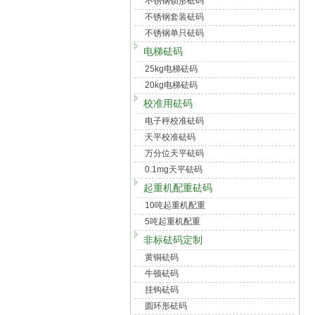
不锈钢锁形砝码
不锈钢套装砝码
不锈钢单只砝码
电梯砝码
25kg电梯砝码
20kg电梯砝码
校准用砝码
电子秤校准砝码
天平校准砝码
万分位天平砝码
0.1mg天平砝码
起重机配重砝码
10吨起重机配重
5吨起重机配重
非标砝码定制
黄铜砝码
牛顿砝码
挂钩砝码
圆环形砝码