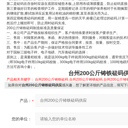
第二是砝码在存放时应该在底部应铺垫木板
,
上部用布或薄膜覆盖，防止砝码直接
第三要做好日常的检查维护工作，定期观察记录
.
日常的维护保养相对于长期搁置
的继续扩散
,
擦拭蚀泽应反复用沾有机油的棉纱擦
,
直至表面光亮为止。
第四定期检查砝码的精度，用一架精度高一些的天平
,
称量已处理过的砝码
,
计算
然后拧上螺丝即可，防止用时砝码失准。
200
公斤铸铁砝码制造标准及质量保证
一、本公司产品严格按标准组织生产，客户有特殊要求时按客户要求生产。
二、售前：对顾客的来电、来函、来访热情接待、周到服务，对顾客提出的技术
三、售中：在产品生产期间，保证严格按合同要求，按质、按量、按时交货。
四、售后：为配合客户进一步做好技术培训等服务性工作
对于国标三级电子秤、电子地磅、汽车衡砝码的选择：
原则上，是满量程校准，就是说
300kg
电子秤就用
300kg
的砝码校准，通常情况
（即
30kg
电子秤用
10kg
砝码校验，
300kg
电子秤用
100kg
砝码校准，
100
吨地磅
方法可咨询小秦）。
台州200公斤铸铁砝码
产品相关关键字：
台州200公斤铸铁砝码
台州200公斤铸铁砝码
台州200公斤铸
如果你对
台州200公斤铸铁砝码供应
感兴趣，想了解更详细的产品信息，填写下
产品：
您的单位：