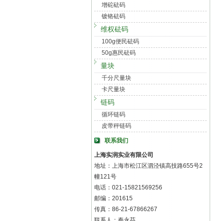
增砣砝码
镀铬砝码
维权砝码
100g便民砝码
50g惠民砝码
量块
千分尺量块
卡尺量块
链码
循环链码
皮带秤链码
联系我们
上海实润实业有限公司
地址：上海市松江区泗泾镇高技路655号2
幢121号
电话：021-15821569256
邮编：201615
传真：86-21-67866267
联系人：秦永芬