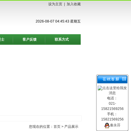
设为主页
|
加入收藏
2026-08-07 04:45:44 星期五
贤士
客户反馈
联系方式
电话：
021-
15821569256
手机：
15821569256
秦永芬
您现在的位置：
首页
> 产品展示