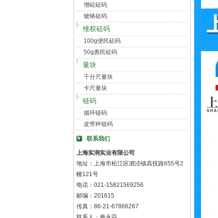
增砣砝码
镀铬砝码
维权砝码
100g便民砝码
50g惠民砝码
量块
千分尺量块
卡尺量块
链码
循环链码
皮带秤链码
联系我们
上海实润实业有限公司
地址：上海市松江区泗泾镇高技路655号2
幢121号
电话：021-15821569256
邮编：201615
传真：86-21-67866267
联系人：秦永芬