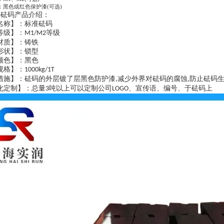
：黑色或红色保护漆(可选)
铁砝码产品介绍：
名称】：标准砝码
等级】：
等级
M1/M2
材质】：铸铁
形状】：锁型
颜色】：黑色
规格】：
1000kg/1T
措施】：砝码的外层镀了层黑色防护漆
减少外界对砝码的腐蚀
防止砝码
,
,
化定制】：总量
吨以上可以定制公司
、宣传语、编号、于砝码上
3
LOGO