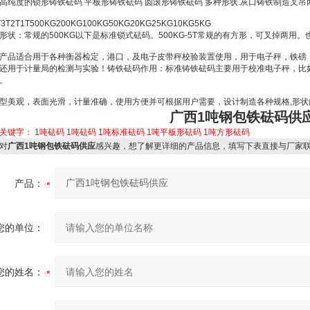
高纯度的锁形铸铁砝码
平板形铸铁砝码
圆滚形铸铁砝码
多种形状
.
灰口铸铁制造叉吊
T3T2T1T500KG200KG100KG50KG20KG25KG10KG5KG
形状：常规的
500KG
以下是标准锁式砝码。
500KG-5T
常规的有方形，可叉掉两用。
产品适合用于各种衡器检定，港口，及电子皮带秤校验装置使用，用于电子秤，铁磅
还用于计量局的检测与实验！铸铁砝码作用：标准铸铁砝码主要用于校准电子秤，比
。
型美观，表面光滑，计量准确，使用方便并可根据用户需要，设计制造各种规格
,
形状
广西1吨钢包铁砝码供
关键字：
1吨砝码
1吨砝码
1吨标准砝码
1吨平板形砝码
1吨方形砝码
对
广西1吨钢包铁砝码供应
感兴趣，想了解更详细的产品信息，填写下表直接与厂家
产品：
您的单位：
您的姓名：