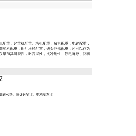
机配重，起重机配重、塔机配重，吊机配重，电铲配重，
卸船机配重，船厂压舱配重，码头浮船配重，还可以作为
以增加其耐磨性，耐高温性，抗冲刷性、静电屏蔽、防辐
应
高速公路、快递运输业、电梯制造业