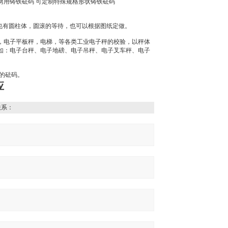
两用铸铁砝码
可定制特殊规格形状铸铁砝码
也有圆柱体，圆滚的等待，也可以根据图纸定做。
，电子平板秤，电梯，等各类工业电子秤的校验，以秤体
如：电子台秤、电子地磅、电子吊秤、电子叉车秤、电子
的砝码。
应
联系：