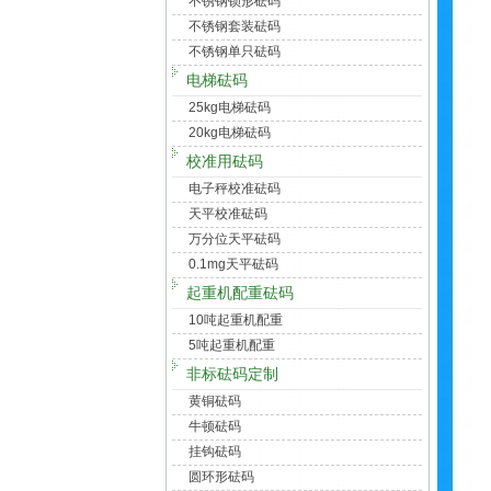
不锈钢锁形砝码
不锈钢套装砝码
不锈钢单只砝码
电梯砝码
25kg电梯砝码
20kg电梯砝码
校准用砝码
电子秤校准砝码
天平校准砝码
万分位天平砝码
0.1mg天平砝码
起重机配重砝码
10吨起重机配重
5吨起重机配重
非标砝码定制
黄铜砝码
牛顿砝码
挂钩砝码
圆环形砝码