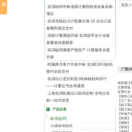
首页
>
实润砝码中标省级计量院校准设备采购
·
项目
实润无线拉力计批量出海 10 台出口设
·
备顺利成交交付
深耕计量溯源升级 实润筑牢全行业衡
·
器量值传递根基
实润砝码溯源产线投产 计量服务全面
·
升级
时隔两月客户月底中标 实润E2/F2砝码
·
广西1
签约全款交付
实润出口尼日利亚1吨铸铁砝码20个
·
地市级计
——计量证书全球通用
主要用途
应用行业
上海实润拓展出口砝码定制 全吨位非
·
【做良心
标一站式供货
【工厂实
【线下渠
产品目录
【精工制
【环保产
标准砝码
【材质】
【规格】：200
e1级标准砝码
【形状】
【等级】：