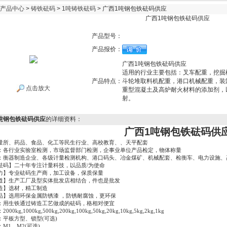
产品中心
>
铸铁砝码
>
1吨铸铁砝码
> 广西1吨钢包铁砝码供应
广西1吨钢包铁砝码供应
产品型号：
产品报价：
广西1吨钢包铁砝码供应
适用的行业主要包括：叉车配重，挖掘
产品特点：
斗轮堆取料机配重，港口机械配重，装
点击放大
重型混凝土及高炉耐火材料的添加剂，
射。
吨钢包铁砝码供应
的详细资料：
广西1吨钢包铁砝码供
量所、药品、食品、化工等民生行业、高校教育、、天平配套
：各行业实验室检测，市场监督部门检测，企事业单位产品检定，物体称量
：衡器制造企业、各级计量检测机构、港口码头、冶金煤矿、机械配套、检衡车、电力设施、
砝码】二十年专注计量科技，以品质/为使命
力】专业砝码生产商，加工设备，保质保量
道】生产工厂及型实体批发店相结合，件也是批发
造】选材，精工制造
品】选用环保金属防锈漆 ，防锈耐腐蚀，更环保
：用生铁通过铸造工艺做成的砝码，格相对便宜
0kg,1000kg,500kg,200kg,100kg,50kg,20kg,10kg,5kg,2kg,1kg
：平板方型、锁型(可选)
M1、M2(可选)