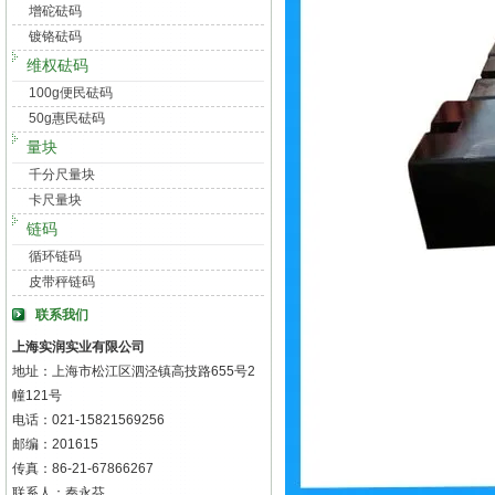
增砣砝码
镀铬砝码
维权砝码
100g便民砝码
50g惠民砝码
量块
千分尺量块
卡尺量块
链码
循环链码
皮带秤链码
联系我们
上海实润实业有限公司
地址：上海市松江区泗泾镇高技路655号2
幢121号
电话：021-15821569256
邮编：201615
传真：86-21-67866267
联系人：秦永芬