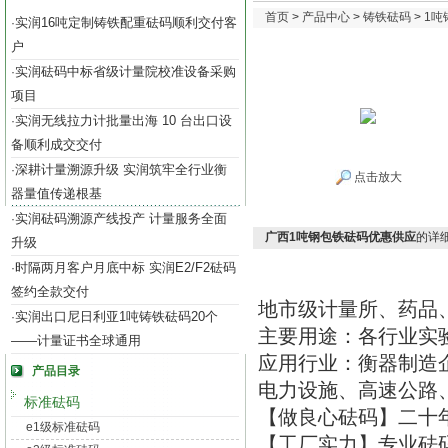
首页
>
产品中心
>
铸铁砝码
>
1吨
实润16吨定制铸铁配重砝码顺利交付客
·
户
实润砝码中标省级计量院校准设备采购
·
项目
实润无线拉力计批量出海 10 台出口设
·
备顺利成交交付
深耕计量溯源升级 实润筑牢全行业衡
·
点击放大
器量值传递根基
实润砝码溯源产线投产 计量服务全面
·
广西1吨钢包铁砝码优惠供应
的详
升级
时隔两月客户月底中标 实润E2/F2砝码
·
签约全款交付
地市级计量所、药品
实润出口尼日利亚1吨铸铁砝码20个
·
主要用途：各行业实
——计量证书全球通用
应用行业：衡器制造
产品目录
电力设施、高速公路
标准砝码
【做良心砝码】二十
e1级标准砝码
【工厂实力】专业砝