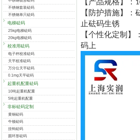
【产品规格】：
不锈钢锁形砝码
1
不锈钢套装砝码
【防护措施】：
不锈钢单只砝码
止砝码生锈
电梯砝码
25kg电梯砝码
【个性化定制】
20kg电梯砝码
码上
校准用砝码
电子秤校准砝码
天平校准砝码
万分位天平砝码
0.1mg天平砝码
起重机配重砝码
10吨起重机配重
5吨起重机配重
非标砝码定制
黄铜砝码
牛顿砝码
挂钩砝码
圆环形砝码