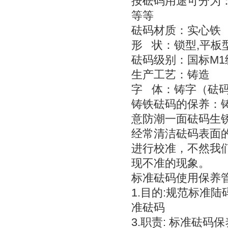
按砝码用途可分为
等等
砝码材质：实心铁
,
形
状：锁型
平板
M1
砝码级别：国标
生产工艺：铸造
字
体：铸字（砝
铸铁砝码的保养：
意防潮一面砝码生
经常清洁砝码表面
进行校准，不然我
现不准的现象。
标准砝码使用保养
1.
:
目的
规范标准陆
准砝码
3.
:
职责
标准砝码保