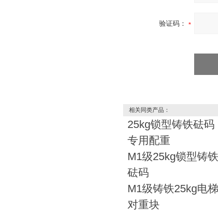
验证码：
相关同类产品：
25kg锁型铸铁砝码
专用配重
M1级25kg锁型铸
砝码
M1级铸铁25kg电
对重块