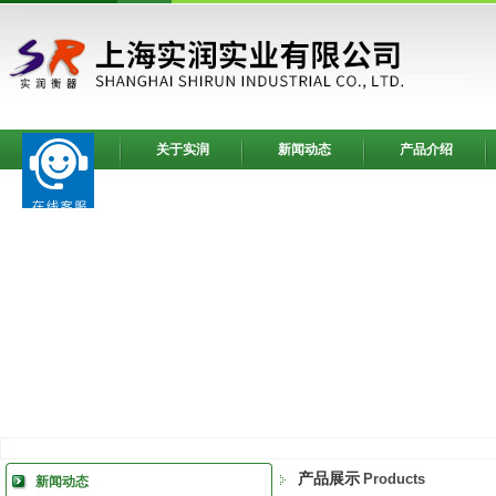
网站首页
关于实润
新闻动态
产品介绍
产品展示
Products
新闻动态