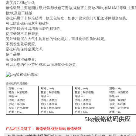
密度是7.85kg/dm3,
镀铬砝码主要是圆柱形,特殊形状也可定做,规格齐主要1g-20kg,有M1/M2等级,
接卸,及轻工机械.
该砝码属于非标准砝码，故无包装盒，如客户要求我们可配送环保塑盒包装,
可以防止砝码沾灰和被破坏,
钢镀铬砝码可以增表面磨性和蚀性,
使得砝码不易被磨损,
另外镀铬层在大气中具有烈的钝化能力，而且化学性质比稳定,
不易发生化学反应,
是砝码能保持金属光泽,
使产品更,
长期保持准确重量,
可以为您的企业节约成本,从而增加企业效益.
镀铬砝码常用规格：
规格：
规格：
规格：
规格：
25kg
20kg
10kg
5kg
材质：钢质镀铬
材质：钢质镀铬
材质：钢质镀铬
材质：钢质镀铬
等级
等级
等级
等级
:M1
:M1
:M1
:M1
结构：调整腔
结构：调整腔
结构：调整腔
结构：调整腔
形状：圆柱体
形状：圆柱体
形状：圆柱体
形状：圆柱体
包装：塑盒
塑袋
包装：塑盒
塑袋
包装：塑盒
塑袋
包装：塑盒
塑袋
/
/
/
/
毛重：
毛重：
毛重：
毛重：
25kg
20kg
10kg
5kg
5kg镀铬砝码供应
产品相关关键字：
镀铬砝码
镀铬砝码
镀铬砝码