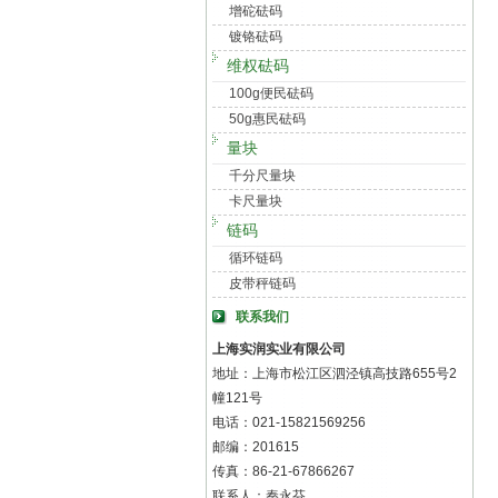
增砣砝码
镀铬砝码
维权砝码
100g便民砝码
50g惠民砝码
量块
千分尺量块
卡尺量块
链码
循环链码
皮带秤链码
联系我们
上海实润实业有限公司
地址：上海市松江区泗泾镇高技路655号2
幢121号
电话：021-15821569256
邮编：201615
传真：86-21-67866267
联系人：秦永芬