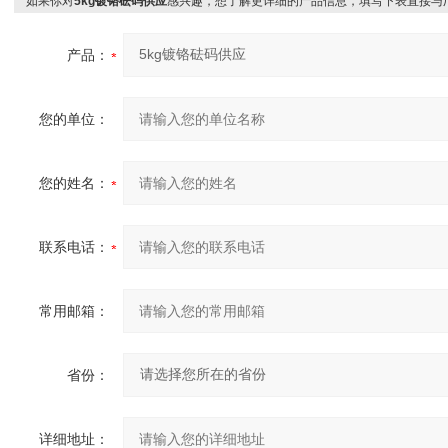
如果你对
5kg镀铬砝码供应
感兴趣，想了解更详细的产品信息，填写下表直接与
产品：
您的单位：
您的姓名：
联系电话：
常用邮箱：
省份：
详细地址：