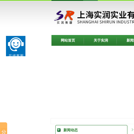
网站首页
关于实润
新闻
新闻动态