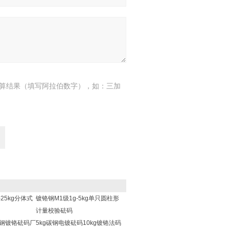
算结果（填写阿拉伯数字），如：三加
-25kg分体式
镀铬钢M1级1g-5kg单只圆柱形
计量校验砝码
kg钢镀铬砝码厂
5kg碳钢电镀砝码10kg镀铬法码