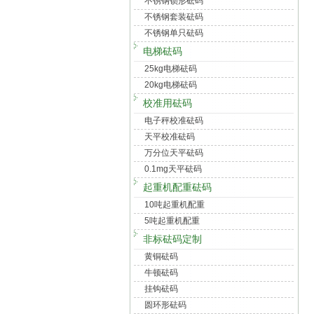
不锈钢锁形砝码
不锈钢套装砝码
不锈钢单只砝码
电梯砝码
25kg电梯砝码
20kg电梯砝码
校准用砝码
电子秤校准砝码
天平校准砝码
万分位天平砝码
0.1mg天平砝码
起重机配重砝码
10吨起重机配重
5吨起重机配重
非标砝码定制
黄铜砝码
牛顿砝码
挂钩砝码
圆环形砝码