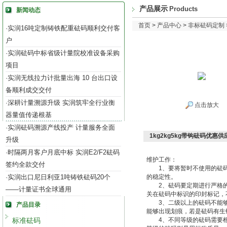
产品展示
Products
新闻动态
首页
>
产品中心
>
非标砝码定制
实润16吨定制铸铁配重砝码顺利交付客
·
户
实润砝码中标省级计量院校准设备采购
·
项目
实润无线拉力计批量出海 10 台出口设
·
备顺利成交交付
深耕计量溯源升级 实润筑牢全行业衡
·
点击放大
器量值传递根基
实润砝码溯源产线投产 计量服务全面
·
1kg2kg5kg带钩砝码优惠
升级
时隔两月客户月底中标 实润E2/F2砝码
·
维护工作：
签约全款交付
1、要将暂时不使用的砝码
实润出口尼日利亚1吨铸铁砝码20个
的稳定性。
·
2、砝码要定期进行严格的
——计量证书全球通用
关在砝码中标识的印封标记，
3、二级以上的砝码不能够
产品目录
能够出现划痕，若是砝码有生
标准砝码
4、不同等级的砝码需要根