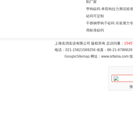
制厂家
带钩砝码 单双钩拉力测试校
砝码可定制
不锈钢带钩子砝码 吊装测力
用标准砝码
上海实润实业有限公司 版权所有 总访问量：
1545
电话：021-15821569256 传真：86-21-6786
GoogleSitemap
网址：www.srfama.com
推