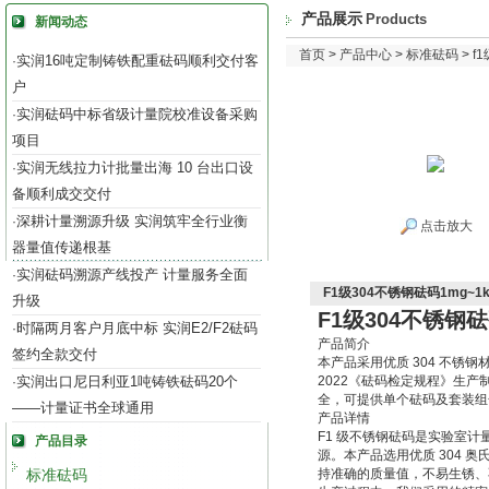
产品展示
Products
新闻动态
首页
>
产品中心
>
标准砝码
>
f
实润16吨定制铸铁配重砝码顺利交付客
·
户
实润砝码中标省级计量院校准设备采购
·
项目
实润无线拉力计批量出海 10 台出口设
·
备顺利成交交付
深耕计量溯源升级 实润筑牢全行业衡
·
点击放大
器量值传递根基
实润砝码溯源产线投产 计量服务全面
·
F1级304不锈钢砝码1mg~
升级
F1级304不锈钢
时隔两月客户月底中标 实润E2/F2砝码
·
产品简介
签约全款交付
本产品采用优质 304 不锈
实润出口尼日利亚1吨铸铁砝码20个
2022《砝码检定规程》生
·
全，可提供单个砝码及套装组
——计量证书全球通用
产品详情
F1 级不锈钢砝码是实验室
产品目录
源。本产品选用优质 304
标准砝码
持准确的质量值，不易生锈、