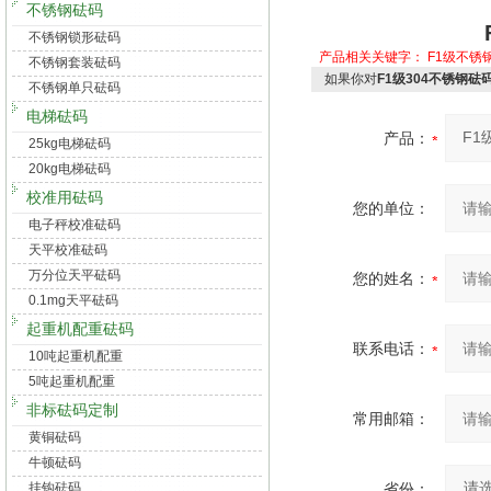
不锈钢砝码
不锈钢锁形砝码
产品相关关键字：
F1级不锈
不锈钢套装砝码
如果你对
F1级304不锈钢砝
不锈钢单只砝码
电梯砝码
产品：
25kg电梯砝码
20kg电梯砝码
校准用砝码
您的单位：
电子秤校准砝码
天平校准砝码
万分位天平砝码
您的姓名：
0.1mg天平砝码
起重机配重砝码
联系电话：
10吨起重机配重
5吨起重机配重
非标砝码定制
常用邮箱：
黄铜砝码
牛顿砝码
挂钩砝码
省份：