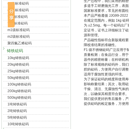
生产过程中，我们采用的精密
e1级标准砝码
多道手工研磨抛光工序，表面粗
e2级标准砝码
国家标准要求，常见的有圆柱
本产品严格遵循 JJG99-2
f1级标准砝码
在规定范围内，例如 1kg 砝码
f2级标准砝码
为 ±2.5mg。每一个砝
m1级标准砝码
定证书，证书上详细标注了砝
源和管理。
m2级标准砝码
产品磁性指标符合新版规程要求
聚四氟乙烯砝码
障校准结果的准确性。
F1 级不锈钢砝码广泛应用
铸铁砝码
质量检测；在食品行业，用于
10kg铸铁砝码
器件的精密称量；在科研机构
20kg铸铁砝码
除了标准规格的砝码外，我们
腔的砝码，方便用户自行调整
25kg铸铁砝码
适用于腐蚀性更强的环境。
50kg铸铁砝码
为了保证砝码的精度和使用寿
影响称量结果；其次，取用砝
100kg铸铁砝码
干燥、清洁、无腐蚀性气体的
200kg铸铁砝码
次，以确保其精度符合要求。
500kg铸铁砝码
我们提供更好的售后服务，产
提供砝码的检定服务，方便用
1吨铸铁砝码
2吨铸铁砝码
5吨铸铁砝码
10吨铸铁砝码