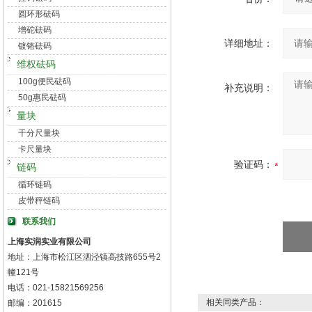
圆环形砝码
增砣砝码
详细地址：
镀铬砝码
维权砝码
100g便民砝码
补充说明：
50g惠民砝码
量块
千分尺量块
卡尺量块
验证码：
链码
循环链码
皮带秤链码
联系我们
上海实润实业有限公司
地址：上海市松江区泗泾镇高技路655号2
幢121号
电话：021-15821569256
相关同类产品：
邮编：201615