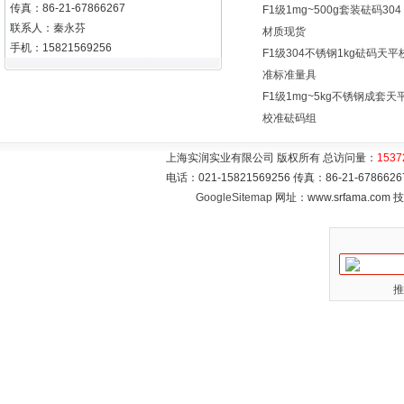
传真：86-21-67866267
F1级1mg~500g套装砝码304
联系人：秦永芬
材质现货
手机：15821569256
F1级304不锈钢1kg砝码天平
准标准量具
F1级1mg~5kg不锈钢成套天
校准砝码组
上海实润实业有限公司 版权所有 总访问量：
1537
电话：021-15821569256 传真：86-21-6786
GoogleSitemap
网址：www.srfama.com
推