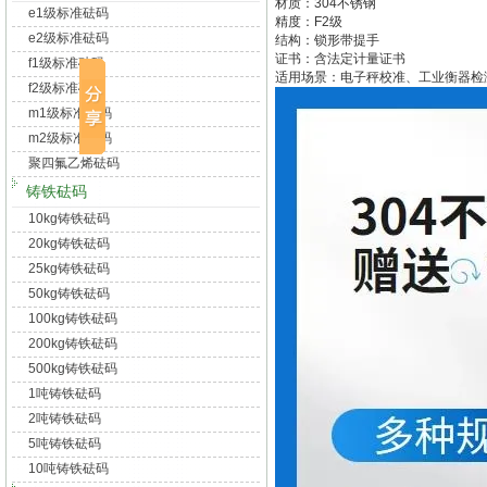
材质：304不锈钢
e1级标准砝码
精度：F2级
e2级标准砝码
结构：锁形带提手
证书：含法定计量证书
f1级标准砝码
适用场景：电子秤校准、工业衡器检
f2级标准砝码
m1级标准砝码
m2级标准砝码
聚四氟乙烯砝码
铸铁砝码
10kg铸铁砝码
20kg铸铁砝码
25kg铸铁砝码
50kg铸铁砝码
100kg铸铁砝码
200kg铸铁砝码
500kg铸铁砝码
1吨铸铁砝码
2吨铸铁砝码
5吨铸铁砝码
10吨铸铁砝码