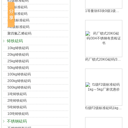
e2级标准砝码
f1级标准砝码
1等量块83块0级1级块规优惠供应
f2级标准砝码
m1级标准砝码
m2级标准砝码
聚四氟乙烯砝码
铸铁砝码
10kg铸铁砝码
20kg铸铁砝码
药厂锁式20KG砝码/304不锈钢有质检证书
25kg铸铁砝码
50kg铸铁砝码
100kg铸铁砝码
200kg铸铁砝码
500kg铸铁砝码
1吨铸铁砝码
2吨铸铁砝码
5吨铸铁砝码
f1级F2级标准砝码1kg～5kg厂家优惠价
10吨铸铁砝码
不锈钢砝码