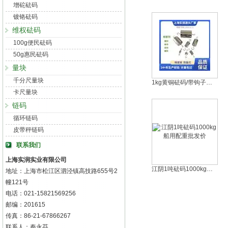
增砣砝码
镀铬砝码
维权砝码
100g便民砝码
50g惠民砝码
量块
千分尺量块
1kg黄铜砝码/带钩子法码厂家订制
卡尺量块
链码
循环链码
皮带秤链码
联系我们
上海实润实业有限公司
江阴1吨砝码1000kg船用配重批发价
地址：上海市松江区泗泾镇高技路655号2
幢121号
电话：021-15821569256
邮编：201615
传真：86-21-67866267
联系人：秦永芬