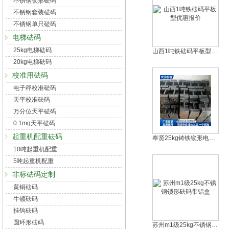
不锈钢锁形砝码
不锈钢套装砝码
不锈钢单只砝码
电梯砝码
25kg电梯砝码
山西1吨铁砝码平板型优惠报价
20kg电梯砝码
校准用砝码
电子秤校准砝码
天平校准砝码
万分位天平砝码
0.1mg天平砝码
起重机配重砝码
奉贤25kg铸铁锁形电梯配重供应
10吨起重机配重
5吨起重机配重
非标砝码定制
黄铜砝码
牛顿砝码
挂钩砝码
圆环形砝码
苏州m1级25kg不锈钢锁形砝码带铝盒