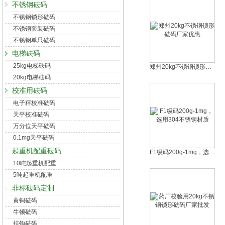
不锈钢砝码
不锈钢锁形砝码
不锈钢套装砝码
不锈钢单只砝码
电梯砝码
25kg电梯砝码
郑州20kg不锈钢锁形砝码厂家优惠
20kg电梯砝码
校准用砝码
电子秤校准砝码
天平校准砝码
万分位天平砝码
0.1mg天平砝码
起重机配重砝码
F1级码200g-1mg，选用304不锈钢材质
10吨起重机配重
5吨起重机配重
非标砝码定制
黄铜砝码
牛顿砝码
挂钩砝码