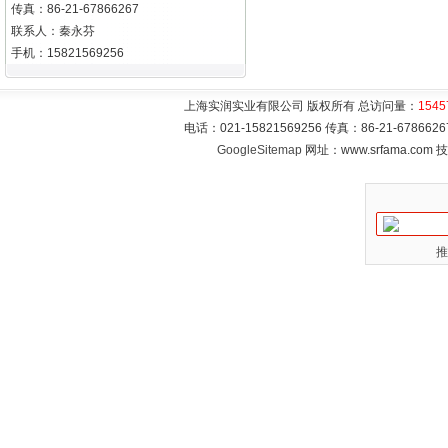
传真：86-21-67866267
联系人：秦永芬
手机：15821569256
上海实润实业有限公司 版权所有 总访问量：
1545
电话：021-15821569256 传真：86-21-6786
GoogleSitemap
网址：www.srfama.com
推